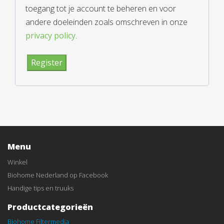
toegang tot je account te beheren en voor
andere doeleinden zoals omschreven in onze
privacy policy
.
Register
Menu
Winkel
Biohome Nederland op Facebook
Handige tips en truuks
Productcategorieën
Biohome Filtermedia