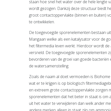
staan hoe snel het water over de hele lengte v
wordt gezogen. Dankzij deze structuur biedt h
groot contactoppervlakte (binnen en buiten) v
te ontwikkelen.
De toegevoegde sporenelementen bestaan uit 
Mangaan welke als een katalysator voor de goe
het filtermedia leven werkt. Hierdoor wordt de 
versneld. De toegevoegde sporenelementen zi
bevorderen van de groei van goede bacteriën 
de watersamenstelling.
Zoals de naam al doet vermoeden is Biohome 
wat er te krijgen is op biologisch filtermediageb
en extreem grote contactoppervlakte zorgen 
sporenelementen dat het beter in staat is om a
uit het water te verwijderen dan welk ander m
andere merken alleen in staat zijn om ammoniak 