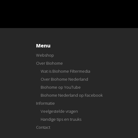
Menu
Webshop
Over Biohome
Wat is Biohome Filtermedia
Over Biohome Nederland
Biohome op YouTube
Biohome Nederland op Facebook
Informatie
Veelgestelde vragen
Handige tips en truuks
Contact