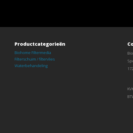
Productcategorieën
C
Biohome Filtermedia
Bi
Filterschuim / filtervlies
Spo
Waterbehandeling
17
KV
BT