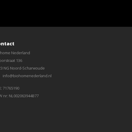
ontact
ohome Nederland
orstraat 136
23 NG Noord-Scharwoude
info@biohomenederland.nl
K: 71765190
W nr: NL002063944B77