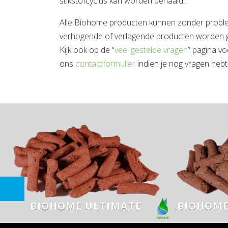
stikstofcyclus kan worden behaald.
Alle Biohome producten kunnen zonder proble
verhogende of verlagende producten worden g
Kijk ook op de “
veel gestelde vragen
” pagina vo
ons
contactformulier
indien je nog vragen hebt
BIOHOME ULTIMATE
BIOHOME