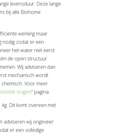
 lange levensduur. Deze lange
s bij alle Biohome
ficiënte werking maar
g nodig zodat er een
neer het water niet eerst
olm de open structuur
afnemen. Wij adviseren dan
 eerst mechanisch wordt
as chemisch. Voor meer
gestelde vragen
” pagina.
 kg. Dit komt overeen met
en adviseren wij ongeveer
odat er een volledige