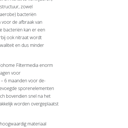
structuur, zowel
anaerobe) bacteriën
n voor de afbraak van
de bacteriën kan er een
bij ook nitraat wordt
waliteit en dus minder
 Biohome Filtermedia enorm
dagen voor
4 – 6 maanden voor de-
oegevoegde sporenelementen
zich bovendien snel na het
akkelijk worden overgeplaatst
 hoogwaardig materiaal