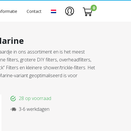
0
nformatie
Contact
Marine
ardje in ons assortiment en is het meest
ne filters, grotere DIY filters, overheadfilters,
 Filters en kleinere shower/trickle-filters. Het
Marine-variant geoptimaliseerd is voor
28 op voorraad
3-6 werkdagen