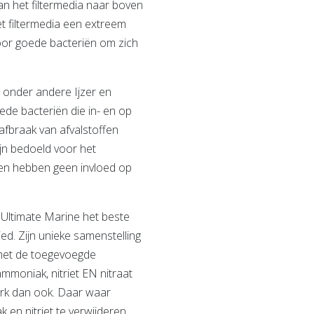
an het filtermedia naar boven
et filtermedia een extreem
oor goede bacteriën om zich
onder andere Ijzer en
de bacteriën die in- en op
afbraak van afvalstoffen
jn bedoeld voor het
en hebben geen invloed op
Ultimate Marine het beste
ied. Zijn unieke samenstelling
met de toegevoegde
mmoniak, nitriet EN nitraat
erk dan ook. Daar waar
en nitriet te verwijderen,