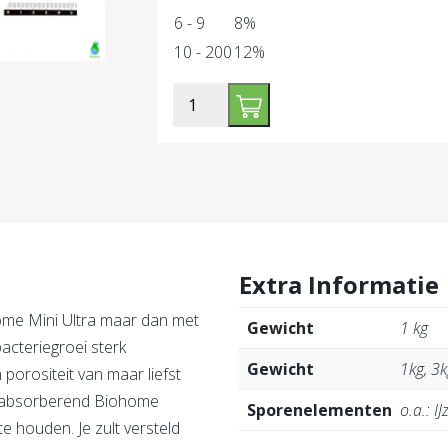
6 - 9
8%
10 - 200
12%
Biohome
Ultimate
Marine
aantal
Extra Informatie
ome Mini Ultra maar dan met
Gewicht
1 kg
cteriegroei sterk
Gewicht
1kg, 3k
 porositeit van maar liefst
em absorberend Biohome
Sporenelementen
o.a.: I
te houden. Je zult versteld