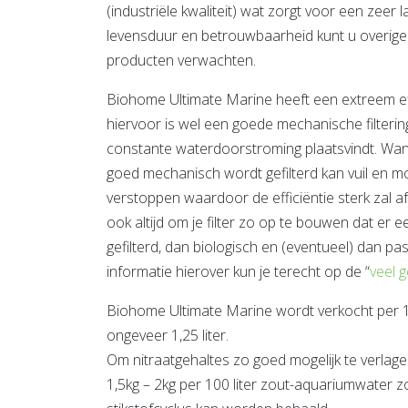
(industriële kwaliteit) wat zorgt voor een zeer
levensduur en betrouwbaarheid kunt u overigen
producten verwachten.
Biohome Ultimate Marine heeft een extreem ef
hiervoor is wel een goede mechanische filterin
constante waterdoorstroming plaatsvindt. Wan
goed mechanisch wordt gefilterd kan vuil en m
verstoppen waardoor de efficiëntie sterk zal 
ook altijd om je filter zo op te bouwen dat er
gefilterd, dan biologisch en (eventueel) dan p
informatie hierover kun je terecht op de “
veel 
Biohome Ultimate Marine wordt verkocht per 1
ongeveer 1,25 liter.
Om nitraatgehaltes zo goed mogelijk te verlag
1,5kg – 2kg per 100 liter zout-aquariumwater z