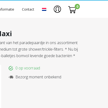
0
nformatie
Contact
Maxi
iant van het paradepaardje in ons assortiment
dium tot grote shower/trickle-filters. * Nu bij
el-balletjes bomvol levende goede bacteriën *
0 op voorraad
Bezorg moment onbekend