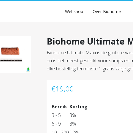
Webshop
Over Biohome
I
Biohome Ultimate 
Biohome Ultimate Maxi is de grotere var
en is het meest geschikt voor sumps en me
elke bestelling tenminste 1 gratis zakje g
€
19,00
Bereik
Korting
3 - 5
3%
6 - 9
8%
10 - 200
12%