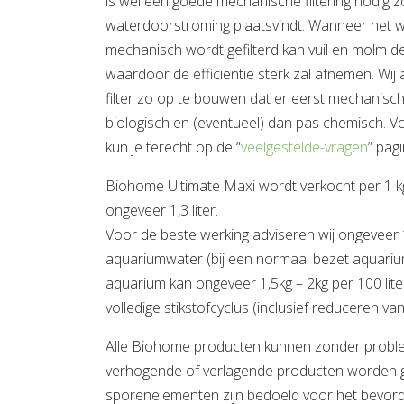
is wel een goede mechanische filtering nodig 
waterdoorstroming plaatsvindt. Wanneer het w
mechanisch wordt gefilterd kan vuil en molm d
waardoor de efficiëntie sterk zal afnemen. Wij 
filter zo op te bouwen dat er eerst mechanisch
biologisch en (eventueel) dan pas chemisch. V
kun je terecht op de “
veelgestelde-vragen
” pagi
Biohome Ultimate Maxi wordt verkocht per 1 k
ongeveer 1,3 liter.
Voor de beste werking adviseren wij ongeveer 1
aquariumwater (bij een normaal bezet aquariu
aquarium kan ongeveer 1,5kg – 2kg per 100 li
volledige stikstofcyclus (inclusief reduceren van
Alle Biohome producten kunnen zonder proble
verhogende of verlagende producten worden g
sporenelementen zijn bedoeld voor het bevor