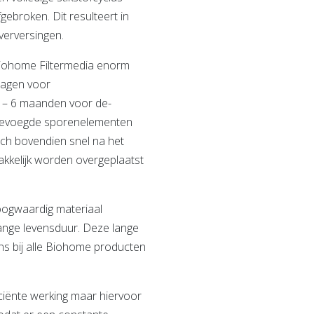
ebroken. Dit resulteert in
verversingen.
 Biohome Filtermedia enorm
dagen voor
4 – 6 maanden voor de-
oegevoegde sporenelementen
zich bovendien snel na het
akkelijk worden overgeplaatst
oogwaardig materiaal
 lange levensduur. Deze lange
ns bij alle Biohome producten
ciënte werking maar hiervoor