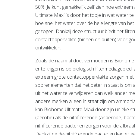
50%. Je kunt gemakkelijk zelf zien hoe extre
Ultimate Maxi is door het topje in wat water te
hoe snel het water over de hele lengte van het
gezogen. Dankzij deze structuur biedt het filt
contactoppervlakte (binnen en buiten) voor go
ontwikkelen.
Zoals de naam al doet vermoeden is Biohome 
er te krijgen is op biologisch filtermediagebied.
extreem grote contactoppervlakte zorgen met
sporenelementen dat het beter in staat is om a
uit het water te verwijderen dan welk ander m
andere merken alleen in staat zijn om ammoniak 
kan Biohome Ultimate Maxi door zijn unieke str
(aerobe) als de-nitrificerende (anaerobe) bact
nitrificerende bacteriën zorgen voor de afbraa
Dankzij de de-nitrificerende bacteriën kan er ee