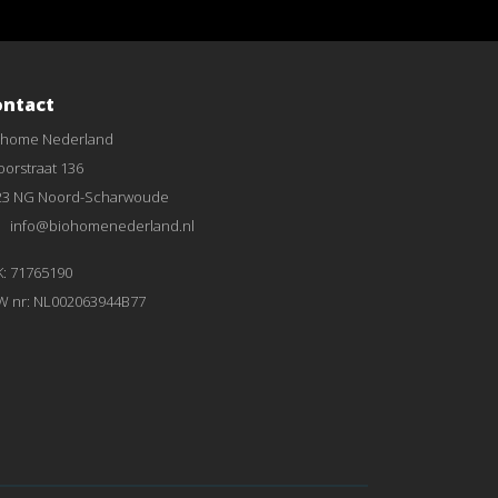
ontact
ohome Nederland
orstraat 136
23 NG Noord-Scharwoude
info@biohomenederland.nl
K: 71765190
W nr: NL002063944B77