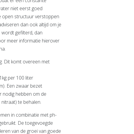
zodat er een constante
ater niet eerst goed
e open structuur verstoppen
adviseren dan ook altijd om je
 wordt gefilterd, dan
oor meer informatie hierover
na.
g. Dit komt overeen met
kg per 100 liter
m). Een zwaar bezet
ter nodig hebben om de
 nitraat) te behalen.
men in combinatie met ph-
ebruikt. De toegevoegde
deren van de groei van goede