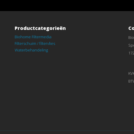
Productcategorieën
C
Biohome Filtermedia
Bi
Filterschuim / filtervlies
Spo
Waterbehandeling
17
KV
BT