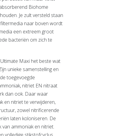
em absorberend Biohome
 houden. Je zult versteld staan
 filtermedia naar boven wordt
ermedia een extreem groot
ede bacteriën om zich te
Ultimate Maxi het beste wat
 Zijn unieke samenstelling en
 de toegevoegde
mmoniak, nitriet EN nitraat
erk dan ook. Daar waar
en nitriet te verwijderen,
uctuur, zowel nitrificerende
eriën laten koloniseren. De
k van ammoniak en nitriet.
n volledige stikstofcyclus