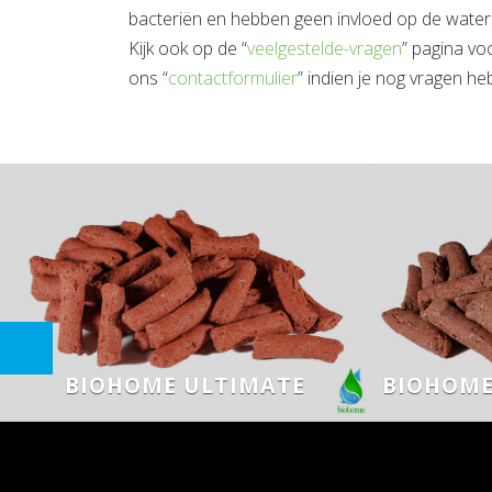
bacteriën en hebben geen invloed op de water
Kijk ook op de “
veelgestelde-vragen
” pagina vo
ons “
contactformulier
” indien je nog vragen heb
BIOHOME ULTIMATE
BIOHOME