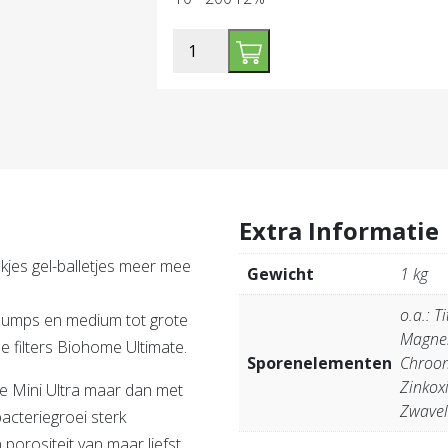
Biohome
Ultimate
Maxi
aantal
Extra Informatie
kjes gel-balletjes meer mee
Gewicht
1 kg
o.a.: T
r sumps en medium tot grote
Magnes
le filters Biohome Ultimate.
Sporenelementen
Chroom
Zinkox
e Mini Ultra maar dan met
Zwavel
cteriegroei sterk
 porositeit van maar liefst