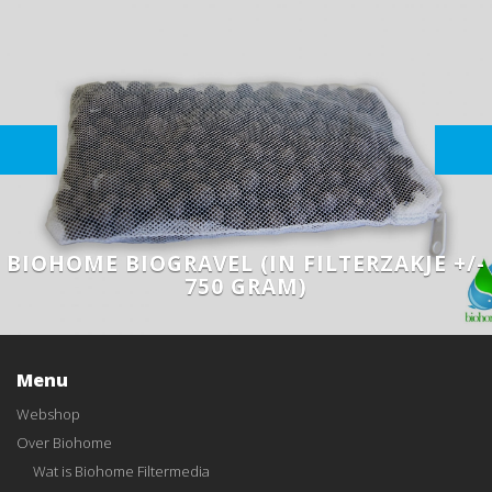
BIOHOME BIOGRAVEL (IN FILTERZAKJE +/-
750 GRAM)
Menu
Webshop
Over Biohome
Wat is Biohome Filtermedia